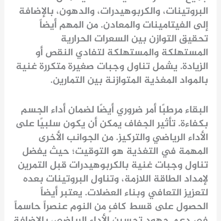
البروتينات، والكربوهيدرات، والدهون، بالإضافة
إلى الفيتامينات والمعادن. من المهم أيضاً
تحقيق التوازن بين السعرات الحرارية
المستهلكة والمستهلكة لتفادي النقص أو
الزيادة. يشمل تناول وجبات صغيرة متكررة غنية
بالمواد المغذية المتوازنة بين التمارين.
البقاء مرطبًا أمر ضروري أيضًا لضمان أداء الجسم
بكفاءة. تأثير الجفاف يمكن أن يكون سلبيًا على
الأداء الرياضي والتركيز. من الجوانب الأخرى
المهمة في التغذية هو التوقيت؛ حيث يفضل
تناول وجبات غنية بالكربوهيدرات قبل التمرين
لإمداد الطاقة اللازمة، وتناول البروتينات بعده
لتعزيز التعافي وبناء العضلات. يعتبر أيضاً
الحصول على قسط كافٍ من النوم عنصراً حاسماً
في دعم جهود تحسين الأداء الرياضي، بالإضافة