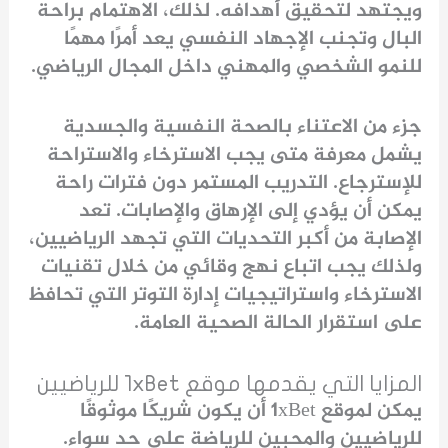
ويجتهد لتحقيق أهدافه. لذلك، الاهتمام براحة
البال وتجنب الإجهاد النفسي يعد أمرًا مهمًا
للنمو الشخصي والمهني داخل المجال الرياضي.
جزء من الاعتناء بالصحة النفسية والجسدية
يشمل معرفة متى يجب الاسترخاء والاستراحة
للإسترجاع. التدريب المستمر دون فترات راحة
يمكن أن يؤدي إلى الإرهاق والإصابات. تعد
الإصابة من أكبر التحديات التي تجهد الرياضيين،
ولذلك يجب اتباع نهج وقائي من خلال تقنيات
الاسترخاء واستراتيجيات إدارة التوتر التي تحافظ
على استقرار الحالة الصحية العامة.
المزايا التي يقدمها موقع 1xBet للرياضيين
يمكن لموقع 1xBet أن يكون شريكًا موثوقًا
للرياضيين والمحبين للرياضة على حد سواء.