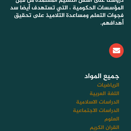
دروسنا على أسس التعليم المعتمدة من قبل
المؤسسات الحكومية ، التي تستهدف أيضا سد
فجوات التعلم ومساعدة التلاميذ على تحقيق
أهدافهم.
E
n
v
e
l
جميع المواد
o
الرياضيات
p
اللغة العربية
e
الدراسات الاسلامية
الدراسات الاجتماعية
العلوم
القران الكريم