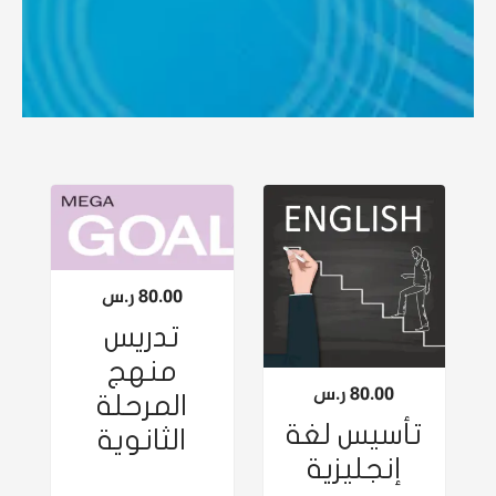
80.00
ر.س
تدريس
منهج
80.00
ر.س
المرحلة
تأسيس لغة
الثانوية
إنجليزية