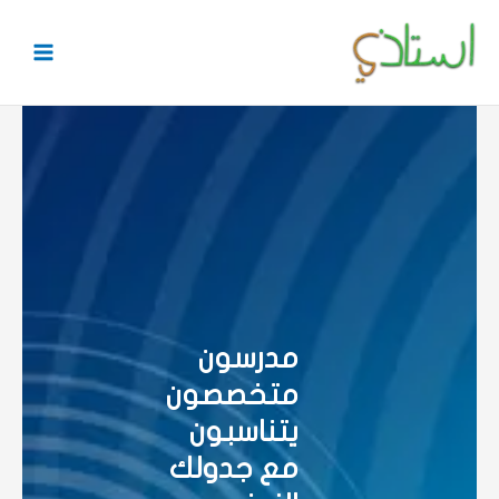
خطي
لى
لمحتوى
مدرسون
متخصصون
يتناسبون
مع جدولك