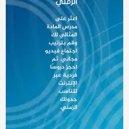
الزمني
اعثر على
مدرس المادة
المثالي لك
وقم بترتيب
اجتماع فيديو
مجاني. ثم
احجز دروسًا
فردية عبر
الإنترنت
لتناسب
جدولك
الزمني.