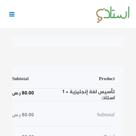
خطي
لى
لمحتوى
Subtotal
Product
تأسيس لغة إنجليزية
× 1
80.00
ر.س
استاذ:
Subtotal
80.00
ر.س