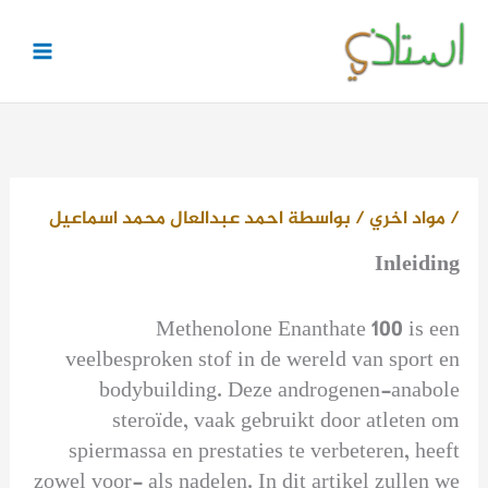
خطي
لى
لمحتوى
/
مواد اخري
/ بواسطة
احمد عبدالعال محمد اسماعيل
Inleiding
Methenolone Enanthate 100 is een
veelbesproken stof in de wereld van sport en
bodybuilding. Deze androgenen-anabole
steroïde, vaak gebruikt door atleten om
spiermassa en prestaties te verbeteren, heeft
zowel voor- als nadelen. In dit artikel zullen we