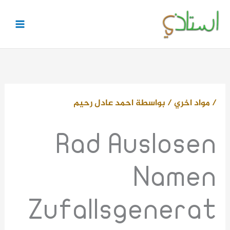
خطي
لى
لمحتوى
/
مواد اخري
/ بواسطة
احمد عادل رحيم
Rad Auslosen
Namen
Zufallsgenerat