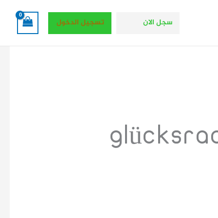
سجل الان
تسجيل الدخول
“glücksr