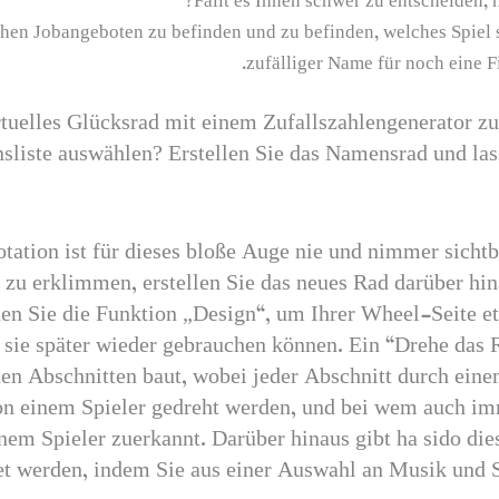
Fällt es Ihnen schwer zu entscheiden, 
hen Jobangeboten zu befinden und zu befinden, welches Spiel s
zufälliger Name für noch eine F
rtuelles Glücksrad mit einem Zufallszahlengenerator zu
liste auswählen? Erstellen Sie das Namensrad und lass
otation ist für dieses bloße Auge nie und nimmer sichtb
 zu erklimmen, erstellen Sie das neues Rad darüber hin
en Sie die Funktion „Design“, um Ihrer Wheel-Seite et
e sie später wieder gebrauchen können. Ein “Drehe das 
en Abschnitten baut, wobei jeder Abschnitt durch eine
von einem Spieler gedreht werden, und bei wem auch imm
inem Spieler zuerkannt. Darüber hinaus gibt ha sido di
et werden, indem Sie aus einer Auswahl an Musik und