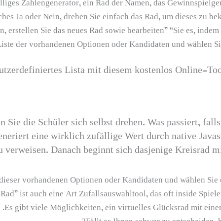
älliges Zahlengenerator, ein Rad der Namen, das Gewinnspielgen
ches Ja oder Nein, drehen Sie einfach das Rad, um dieses zu b
, erstellen Sie das neues Rad sowie bearbeiten” “Sie es, indem 
 Liste der vorhandenen Optionen oder Kandidaten und wählen Sie
utzerdefiniertes Lista mit diesem kostenlos Online-Too
 Sie die Schüler sich selbst drehen. Was passiert, fall
neriert eine wirklich zufällige Wert durch native Java
u verweisen. Danach beginnt sich dasjenige Kreisrad 
e dieser vorhandenen Optionen oder Kandidaten und wählen Sie 
Rad” ist auch eine Art Zufallsauswahltool, das oft inside Spie
Es gibt viele Möglichkeiten, ein virtuelles Glücksrad mit eine