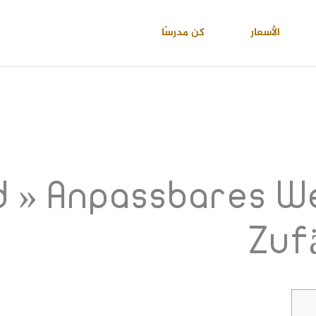
الأسعار
كن مدرسًا
ad » Anpassbares 
Zufä