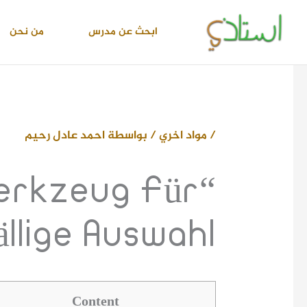
خطي
لى
ابحث عن مدرس
من نحن
لمحتوى
/
مواد اخري
/ بواسطة
احمد عادل رحيم
Werkzeug Für
llige Auswahl
Content